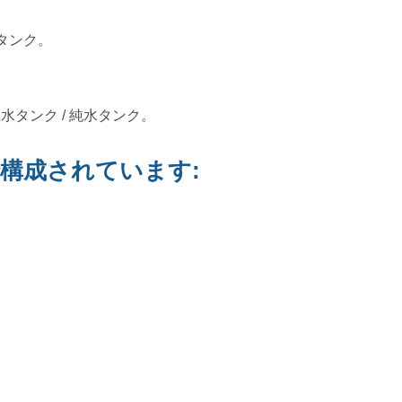
断タンク。
 温水タンク / 純水タンク。
で構成されています: