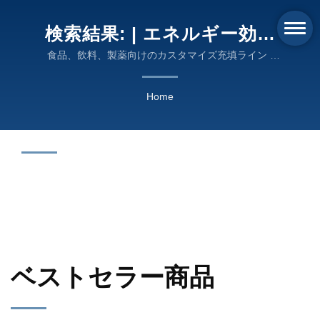
検索結果: | エネルギー効率
の良い充填、ラベリング、
食品、飲料、製薬向けのカスタマイズ充填ライン -
Hong Guan Machinery
包装機器 - HONG GUAN
Home
MACHINERY
ベストセラー商品