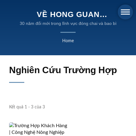
VỀ HONG GUAN
MACHINERY
30 năm đổi mới trong lĩnh vực đóng chai và bao bì
Home
Nghiên Cứu Trường Hợp
Kết quả 1 - 3 của 3